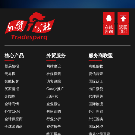
在线
返回
咨询
顶部
核心产品
外贸服务
服务商联盟
贸易情报
网站建设
商账催收
无界搜
社媒搜索
资信调查
智能拓客
访客追踪
国际认证
买家情报
Google推广
出口微贷
金蜘蛛
FB运营
代理通关
全球商情
企业报告
国际物流
外贸CRM
买家背调
外汇理财
全球供应商
行业分析
外汇置换
全球采购商
资信报告
国际风控
线下展会
境外公司开设